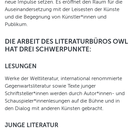
neue Impulse setzen. Es eröffnet den Raum für die
Verein und Förderung
Auseinandersetzung mit der Leisesten der Künste
Pool 1000
und die Begegnung von Künstler*innen und
Haus Münsterberg
Publikum.
Publikationen
DIE ARBEIT DES LITERATURBÜROS OWL
KARTEN
HAT DREI SCHWERPUNKTE:
SERVICE
LESUNGEN
Werke der Weltliteratur, international renommierte
Für Autor*innen
Gegenwartsliteratur sowie Texte junger
Informiert bleiben
Schriftsteller*innen werden durch Autor*innen- und
Presse
Schauspieler*innenlesungen auf die Bühne und in
Häufige Fragen
den Dialog mit anderen Künsten gebracht.
Barrierefreiheit
JUNGE LITERATUR
ARCHIV