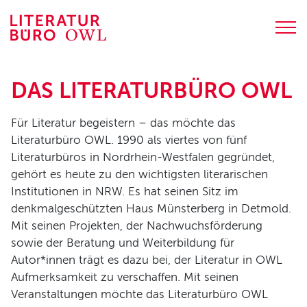
Zum
Inhalt
springen
PROGRAMM
DAS LITERATURBÜRO OWL
Terminübersicht
Lesungen
Für Literatur begeistern – das möchte das
Literaturbüro OWL. 1990 als viertes von fünf
Junge Literatur
Literaturbüros in Nordrhein-Westfalen gegründet,
Weiterbildungen
gehört es heute zu den wichtigsten literarischen
Digitale Literatur
Institutionen in NRW. Es hat seinen Sitz im
denkmalgeschützten Haus Münsterberg in Detmold.
LITERATURBÜRO OWL
Mit seinen Projekten, der Nachwuchsförderung
sowie der Beratung und Weiterbildung für
Über uns
Autor*innen trägt es dazu bei, der Literatur in OWL
Team und Kontakt
Aufmerksamkeit zu verschaffen. Mit seinen
Jobs
Veranstaltungen möchte das Literaturbüro OWL