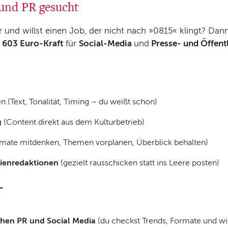
 und PR gesucht
tur und willst einen Job, der nicht nach »0815« klingt? D
s
603 Euro-Kraft
für
Social-Media
und
Presse- und Öffentl
en (Text, Tonalität, Timing – du weißt schon)
g
(Content direkt aus dem Kulturbetrieb)
mate mitdenken, Themen vorplanen, Überblick behalten)
ienredaktionen
(gezielt rausschicken statt ins Leere posten)
T
chen PR und Social Media
(du checkst Trends, Formate und wi