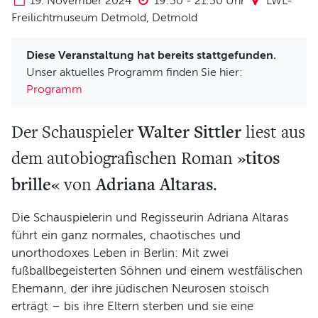
19. November 2024
19:30
-
21:30
Uhr
LWL-
Verein und Förderung
Freilichtmuseum Detmold, Detmold
Pool 1000
Haus Münsterberg
Diese Veranstaltung hat bereits stattgefunden.
Unser aktuelles Programm finden Sie hier:
Publikationen
Programm
KARTEN
Walter Sittler
Der Schauspieler
liest aus
SERVICE
»titos
dem autobiografischen Roman
brille«
Adriana Altaras
von
.
Für Autor*innen
Informiert bleiben
Die Schauspielerin und Regisseurin Adriana Altaras
Presse
führt ein ganz normales, chaotisches und
unorthodoxes Leben in Berlin: Mit zwei
Häufige Fragen
fußballbegeisterten Söhnen und einem westfälischen
Barrierefreiheit
Ehemann, der ihre jüdischen Neurosen stoisch
ARCHIV
erträgt – bis ihre Eltern sterben und sie eine