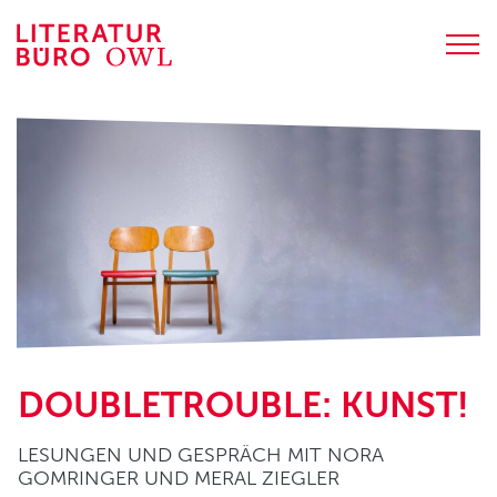
Zum
Inhalt
springen
PROGRAMM
Terminübersicht
Lesungen
Junge Literatur
Weiterbildungen
Digitale Literatur
LITERATURBÜRO OWL
DOUBLETROUBLE: KUNST!
Über uns
Team und Kontakt
LESUNGEN UND GESPRÄCH MIT NORA
Jobs
GOMRINGER UND MERAL ZIEGLER