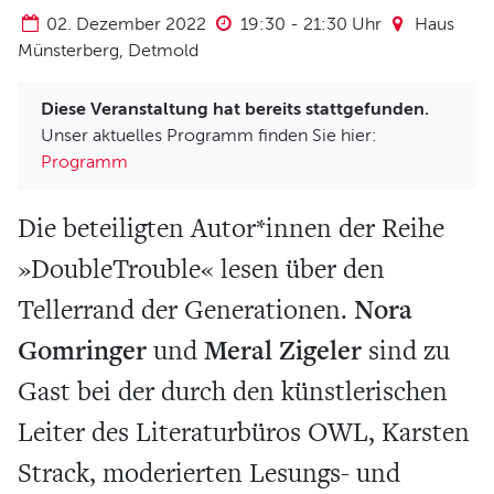
Verein und Förderung
02. Dezember 2022
19:30
-
21:30
Uhr
Haus
Pool 1000
Münsterberg, Detmold
Haus Münsterberg
Diese Veranstaltung hat bereits stattgefunden.
Publikationen
Unser aktuelles Programm finden Sie hier:
Programm
KARTEN
Die beteiligten Autor*innen der Reihe
SERVICE
»DoubleTrouble« lesen über den
Für Autor*innen
Nora
Tellerrand der Generationen.
Informiert bleiben
Gomringer
Meral Zigeler
und
sind zu
Presse
Gast bei der durch den künstlerischen
Häufige Fragen
Leiter des Literaturbüros OWL, Karsten
Barrierefreiheit
Strack, moderierten Lesungs- und
ARCHIV