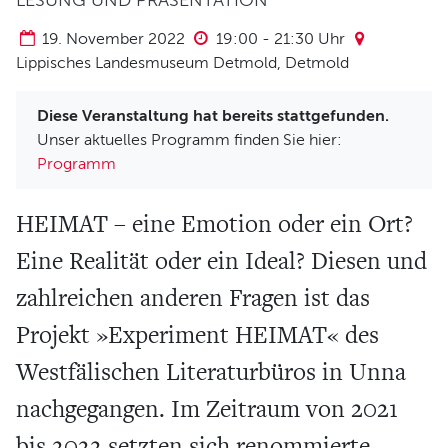
LESUNG UND PRÄSENTATION
Verein und Förderung
19. November 2022
19:00
-
21:30
Uhr
Pool 1000
Lippisches Landesmuseum Detmold, Detmold
Haus Münsterberg
Publikationen
Diese Veranstaltung hat bereits stattgefunden.
Unser aktuelles Programm finden Sie hier:
KARTEN
Programm
SERVICE
HEIMAT – eine Emotion oder ein Ort?
Eine Realität oder ein Ideal? Diesen und
Für Autor*innen
zahlreichen anderen Fragen ist das
Informiert bleiben
Presse
Projekt »Experiment HEIMAT« des
Häufige Fragen
Westfälischen Literaturbüros in Unna
Barrierefreiheit
nachgegangen. Im Zeitraum von 2021
ARCHIV
bis 2022 setzten sich renommierte