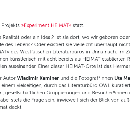
 Projekts
»Experiment HEIMAT«
statt.
Realität oder ein Ideal? Ist sie dort, wo wir geboren ode
e des Lebens? Oder existiert sie vielleicht überhaupt nic
AT« des Westfälischen Literaturbüros in Unna nach. Im Z
en künstlerisch mit acht bereits als HEIMAT etablierten
alen auseinander. Einer dieser HEIMAT-Orte ist das Herm
 Autor
Wladimir Kaminer
und die Fotograf*innen
Ute Ma
on einem vielseitigen, durch das Literaturbüro OWL kurat
, gesellschaftlichen Gruppierungen und Besucher*innen 
dabei stets die Frage sein, inwieweit sich der Blick von 
mat deckt.