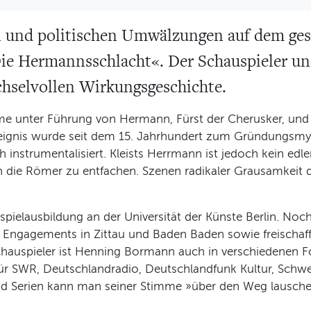
en und politischen Umwälzungen auf dem ge
»Die Hermannsschlacht«. Der Schauspieler 
chselvollen Wirkungsgeschichte.
e unter Führung von Hermann, Fürst der Cherusker, und s
eignis wurde seit dem 15. Jahrhundert zum Gründungsmyt
instrumentalisiert. Kleists Herrmann ist jedoch kein edl
n die Römer zu entfachen. Szenen radikaler Grausamkeit 
spielausbildung an der Universität der Künste Berlin. Noc
 Engagements in Zittau und Baden Baden sowie freischaffe
s Schauspieler ist Henning Bormann auch in verschiedene
für SWR, Deutschlandradio, Deutschlandfunk Kultur, Schwe
nd Serien kann man seiner Stimme »über den Weg lausche