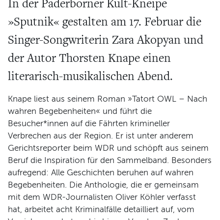
In der Paderborner Kult-Kneipe
Verein und Förderung
»Sputnik« gestalten am 17. Februar die
Pool 1000
Haus Münsterberg
Singer-Songwriterin Zara Akopyan und
Publikationen
der Autor Thorsten Knape einen
literarisch-musikalischen Abend.
KARTEN
Knape liest aus seinem Roman »Tatort OWL – Nach
SERVICE
wahren Begebenheiten« und führt die
Besucher*innen auf die Fährten krimineller
Für Autor*innen
Verbrechen aus der Region. Er ist unter anderem
Informiert bleiben
Gerichtsreporter beim WDR und schöpft aus seinem
Beruf die Inspiration für den Sammelband. Besonders
Presse
aufregend: Alle Geschichten beruhen auf wahren
Häufige Fragen
Begebenheiten. Die Anthologie, die er gemeinsam
Barrierefreiheit
mit dem WDR-Journalisten Oliver Köhler verfasst
hat, arbeitet acht Kriminalfälle detailliert auf, vom
ARCHIV