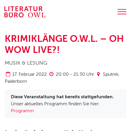
Zum
Inhalt
springen
PROGRAMM
KRIMIKLÄNGE O.W.L. – OH
Terminübersicht
WOW LIVE?!
Lesungen
Junge Literatur
MUSIK & LESUNG
Weiterbildungen
17. Februar 2022
20:00
-
21:30
Uhr
Sputnik,
Digitale Literatur
Paderborn
LITERATURBÜRO OWL
Diese Veranstaltung hat bereits stattgefunden.
Unser aktuelles Programm finden Sie hier:
Über uns
Programm
Team und Kontakt
Jobs