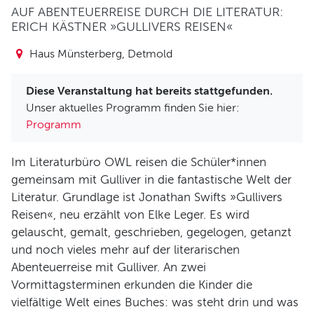
Verein und Förderung
AUF ABENTEUERREISE DURCH DIE LITERATUR:
ERICH KÄSTNER »GULLIVERS REISEN«
Pool 1000
Haus Münsterberg
Haus Münsterberg, Detmold
Publikationen
Diese Veranstaltung hat bereits stattgefunden.
Unser aktuelles Programm finden Sie hier:
KARTEN
Programm
SERVICE
Im Literaturbüro OWL reisen die Schüler*innen
gemeinsam mit Gulliver in die fantastische Welt der
Für Autor*innen
Literatur. Grundlage ist Jonathan Swifts »Gullivers
Informiert bleiben
Reisen«, neu erzählt von Elke Leger. Es wird
Presse
gelauscht, gemalt, geschrieben, gegelogen, getanzt
und noch vieles mehr auf der literarischen
Häufige Fragen
Abenteuerreise mit Gulliver. An zwei
Barrierefreiheit
Vormittagsterminen erkunden die Kinder die
ARCHIV
vielfältige Welt eines Buches: was steht drin und was