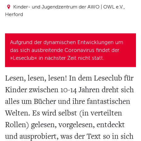
Verein und Förderung
Kinder- und Jugendzentrum der AWO | OWL e.V.,
Pool 1000
Herford
Haus Münsterberg
Publikationen
Aufgrund der dynamischen Entwicklungen um
KARTEN
das sich ausbreitende Coronavirus findet der
»Leseclub« in nächster Zeit nicht statt.
SERVICE
Lesen, lesen, lesen! In dem Leseclub für
Für Autor*innen
Kinder zwischen 10-14 Jahren dreht sich
Informiert bleiben
alles um Bücher und ihre fantastischen
Presse
Welten. Es wird selbst (in verteilten
Häufige Fragen
Rollen) gelesen, vorgelesen, entdeckt
Barrierefreiheit
und ausprobiert, was der Text so in sich
ARCHIV