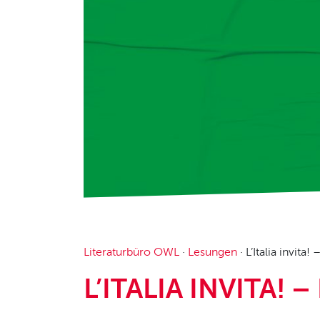
Literaturbüro OWL
·
Lesungen
·
L’Italia invita! 
L’ITALIA INVITA! –