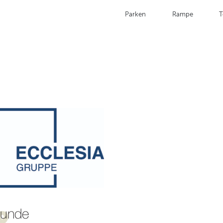
Parken
Rampe
T