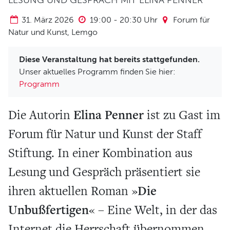
LESUNG UND GESPRÄCH MIT ELINA PENNER
Verein und Förderung
31. März 2026
19:00
-
20:30
Uhr
Forum für
Pool 1000
Natur und Kunst, Lemgo
Haus Münsterberg
Publikationen
Diese Veranstaltung hat bereits stattgefunden.
Unser aktuelles Programm finden Sie hier:
KARTEN
Programm
SERVICE
Elina Penner
Die Autorin
ist zu Gast im
Forum für Natur und Kunst der Staff
Für Autor*innen
Stiftung. In einer Kombination aus
Informiert bleiben
Presse
Lesung und Gespräch präsentiert sie
Häufige Fragen
Die
ihren aktuellen Roman »
Barrierefreiheit
Unbußfertigen
« – Eine Welt, in der das
ARCHIV
Internet die Herrschaft übernommen