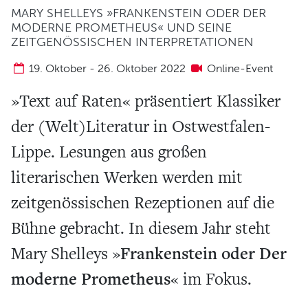
Verein und Förderung
MARY SHELLEYS »FRANKENSTEIN ODER DER
MODERNE PROMETHEUS« UND SEINE
Pool 1000
ZEITGENÖSSISCHEN INTERPRETATIONEN
Haus Münsterberg
19. Oktober
-
26. Oktober 2022
Online-Event
Publikationen
»Text auf Raten« präsentiert Klassiker
KARTEN
der (Welt)Literatur in Ostwestfalen-
SERVICE
Lippe. Lesungen aus großen
literarischen Werken werden mit
Für Autor*innen
zeitgenössischen Rezeptionen auf die
Informiert bleiben
Bühne gebracht. In diesem Jahr steht
Presse
Häufige Fragen
Frankenstein oder Der
Mary Shelleys »
Barrierefreiheit
moderne Prometheus
« im Fokus.
ARCHIV