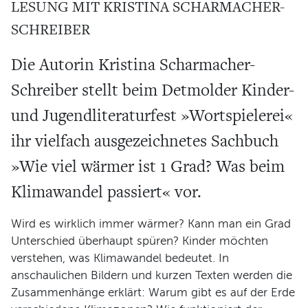
LESUNG MIT KRISTINA SCHARMACHER-
Verein und Förderung
SCHREIBER
Pool 1000
Haus Münsterberg
Die Autorin Kristina Scharmacher-
Publikationen
Schreiber stellt beim Detmolder Kinder-
KARTEN
und Jugendliteraturfest »Wortspielerei«
ihr vielfach ausgezeichnetes Sachbuch
SERVICE
»Wie viel wärmer ist 1 Grad? Was beim
Für Autor*innen
Klimawandel passiert« vor.
Informiert bleiben
Wird es wirklich immer wärmer? Kann man ein Grad
Presse
Unterschied überhaupt spüren? Kinder möchten
Häufige Fragen
verstehen, was Klimawandel bedeutet. In
Barrierefreiheit
anschaulichen Bildern und kurzen Texten werden die
Zusammenhänge erklärt: Warum gibt es auf der Erde
ARCHIV