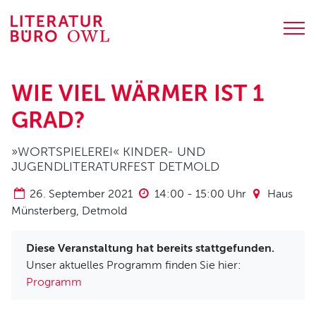
Zum
Inhalt
springen
PROGRAMM
WIE VIEL WÄRMER IST 1
Terminübersicht
GRAD?
Lesungen
Junge Literatur
»WORTSPIELEREI« KINDER- UND
JUGENDLITERATURFEST DETMOLD
Weiterbildungen
Digitale Literatur
26. September 2021
14:00
-
15:00
Uhr
Haus
Münsterberg, Detmold
LITERATURBÜRO OWL
Diese Veranstaltung hat bereits stattgefunden.
Über uns
Unser aktuelles Programm finden Sie hier:
Team und Kontakt
Programm
Jobs