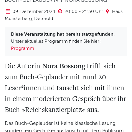
BUCH-GEPLAUDER MIT NORA BOSSONG
Verein und Förderung
09. Dezember 2024
20:00
-
21:30
Uhr
Haus
Pool 1000
Münsterberg, Detmold
Haus Münsterberg
Publikationen
Diese Veranstaltung hat bereits stattgefunden.
Unser aktuelles Programm finden Sie hier:
KARTEN
Programm
SERVICE
Nora Bossong
Die Autorin
trifft sich
zum Buch-Geplauder mit rund 20
Für Autor*innen
Leser*innen und tauscht sich mit ihnen
Informiert bleiben
Presse
in einem moderierten Gespräch über ihr
Häufige Fragen
Buch »Reichskanzlerplatz« aus.
Barrierefreiheit
Das Buch-Geplauder ist keine klassische Lesung,
ARCHIV
sondern ein Gedankenaustausch mit dem Publikum,