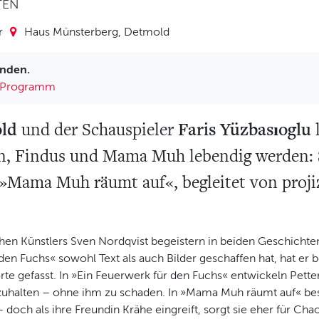
TEN
r
Haus Münsterberg, Detmold
unden.
Programm
old
Faris Yüzbasıoglu
und der Schauspieler
n, Findus und Mama Muh lebendig werden: S
»Mama Muh räumt auf«, begleitet von projiz
schen Künstlers Sven Nordqvist begeistern in beiden Geschicht
 den Fuchs« sowohl Text als auch Bilder geschaffen hat, hat e
rte gefasst. In »Ein Feuerwerk für den Fuchs« entwickeln Pette
nzuhalten – ohne ihm zu schaden. In »Mama Muh räumt auf« b
– doch als ihre Freundin Krähe eingreift, sorgt sie eher für C