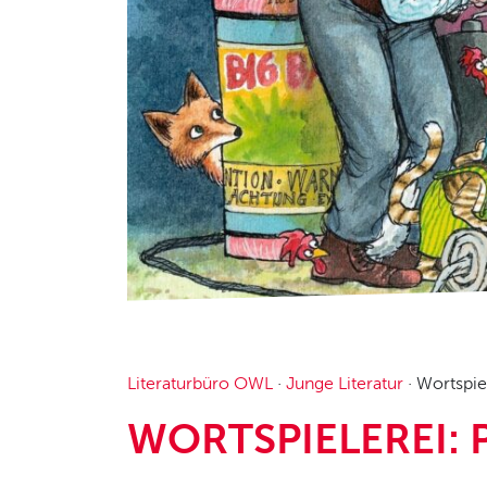
Literaturbüro OWL
·
Junge Literatur
·
Wortspie
WORTSPIELEREI: